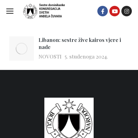
5 studenoga, 2024
Libanon: sestre žive kairos vjere i
nade
NOVOSTI
5. studenoga 2024.