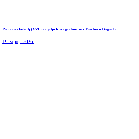
Pšenica i kukolj (XVI. nedjelja kroz godinu) – s. Barbara Bagudić
19. srpnja 2026.