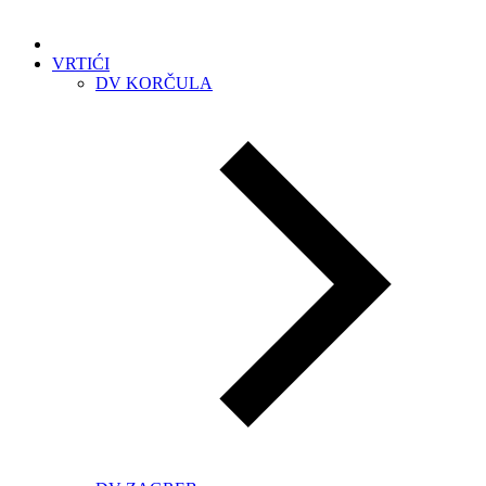
VRTIĆI
DV KORČULA