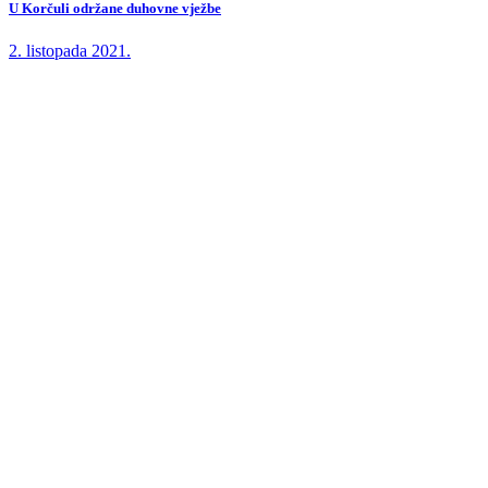
U Korčuli održane duhovne vježbe
2. listopada 2021.