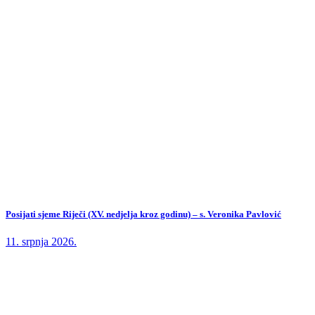
Posijati sjeme Riječi (XV. nedjelja kroz godinu) – s. Veronika Pavlović
11. srpnja 2026.