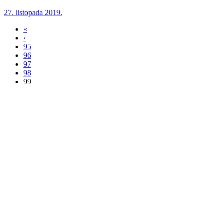
27. listopada 2019.
«
‹
95
96
97
98
99