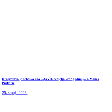
Kraljevstvo je nebesko kao …(XVII. nedjelja kroz godinu) – s. Manes
Puškarić
25. srpnja 2026.