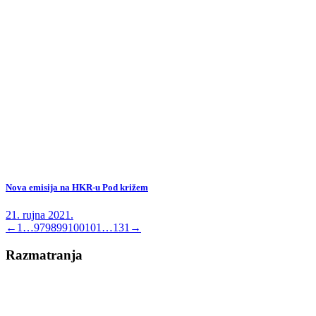
Nova emisija na HKR-u Pod križem
21. rujna 2021.
←
1
…
97
98
99
100
101
…
131
→
Razmatranja