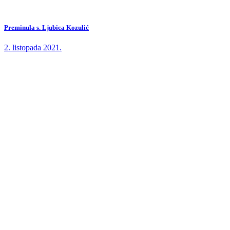
Preminula s. Ljubica Kozulić
2. listopada 2021.