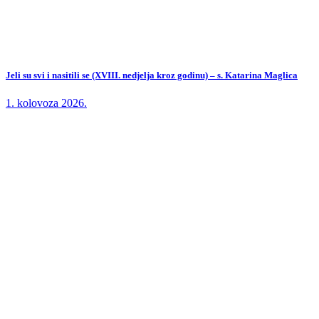
Jeli su svi i nasitili se (XVIII. nedjelja kroz godinu) – s. Katarina Maglica
1. kolovoza 2026.