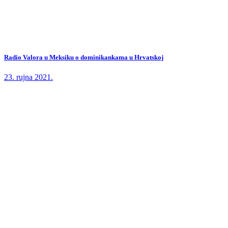
Radio Valora u Meksiku o dominikankama u Hrvatskoj
23. rujna 2021.