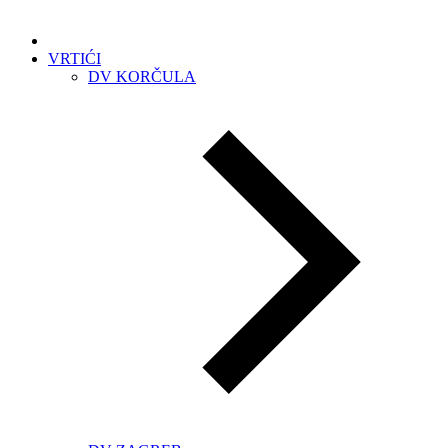
VRTIĆI
DV KORČULA