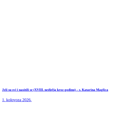
Jeli su svi i nasitili se (XVIII. nedjelja kroz godinu) – s. Katarina Maglica
1. kolovoza 2026.