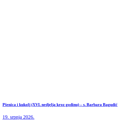
Pšenica i kukolj (XVI. nedjelja kroz godinu) – s. Barbara Bagudić
19. srpnja 2026.