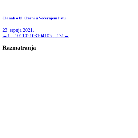
Članak o bl. Ozani u Večernjem listu
23. srpnja 2021.
←
1
…
101
102
103
104
105
…
131
→
Razmatranja