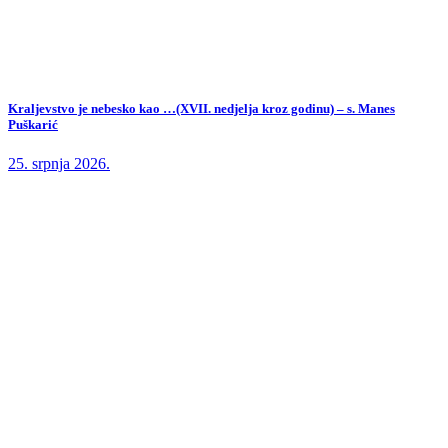
Kraljevstvo je nebesko kao …(XVII. nedjelja kroz godinu) – s. Manes
Puškarić
25. srpnja 2026.