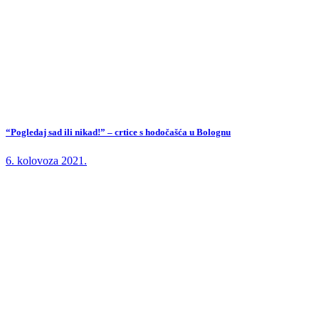
“Pogledaj sad ili nikad!” – crtice s hodočašća u Bolognu
6. kolovoza 2021.