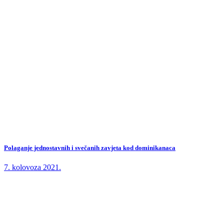
Polaganje jednostavnih i svečanih zavjeta kod dominikanaca
7. kolovoza 2021.