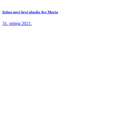
Izišao novi broj glasila Ave Maria
31. srpnja 2021.