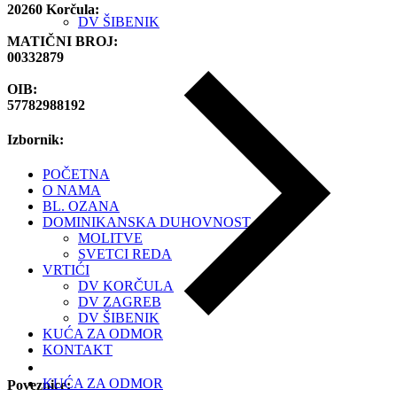
20260 Korčula:
DV ŠIBENIK
MATIČNI BROJ:
00332879
OIB:
57782988192
Izbornik:
POČETNA
O NAMA
BL. OZANA
DOMINIKANSKA DUHOVNOST
MOLITVE
SVETCI REDA
VRTIĆI
DV KORČULA
DV ZAGREB
DV ŠIBENIK
KUĆA ZA ODMOR
KONTAKT
KUĆA ZA ODMOR
Poveznice: