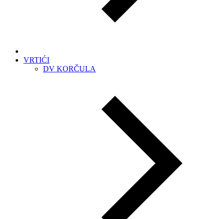
VRTIĆI
DV KORČULA