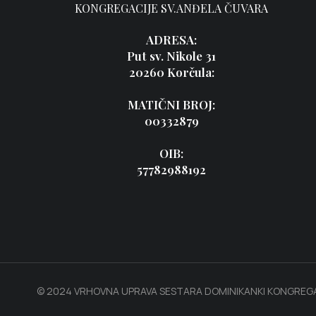
KONGREGACIJE SV.ANĐELA ČUVARA
ADRESA:
Put sv. Nikole 31
20260 Korčula:
MATIČNI BROJ:
00332879
OIB:
57782988192
© 2024 VRHOVNA UPRAVA SESTARA DOMINIKANKI KONGREGA