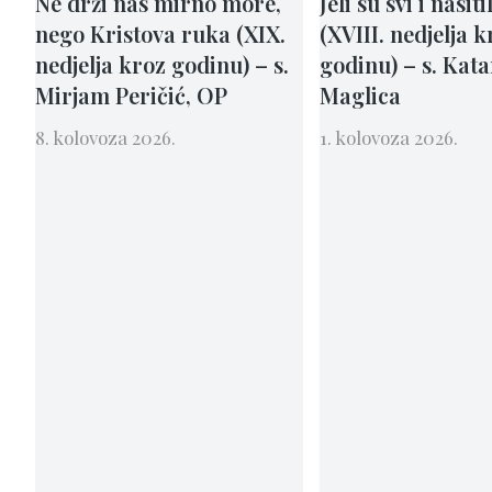
Ne drži nas mirno more,
Jeli su svi i nasiti
nego Kristova ruka (XIX.
(XVIII. nedjelja k
nedjelja kroz godinu) – s.
godinu) – s. Kat
Mirjam Peričić, OP
Maglica
8. kolovoza 2026.
1. kolovoza 2026.