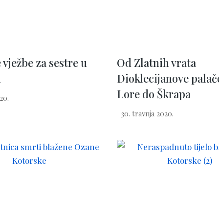
vježbe za sestre u
Od Zlatnih vrata
i
Dioklecijanove palač
Lore do Škrapa
20.
30. travnja 2020.