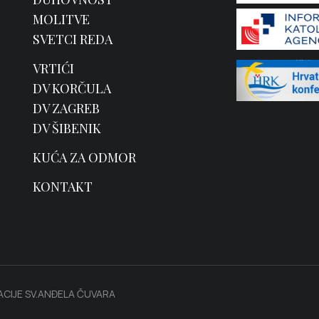
MOLITVE
SVETCI REDA
VRTIĆI
DV KORČULA
DV ZAGREB
DV ŠIBENIK
KUĆA ZA ODMOR
KONTAKT
CIJE SV.ANĐELA ČUVARA