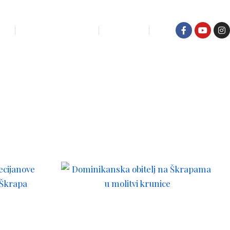
IĆI
KUĆA ZA ODMOR
KONTAKT