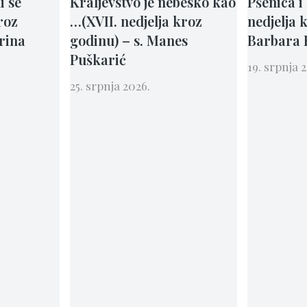
li se
Kraljevstvo je nebesko kao
Pšenica i
roz
…(XVII. nedjelja kroz
nedjelja 
arina
godinu) – s. Manes
Barbara 
Puškarić
19. srpnja 
25. srpnja 2026.