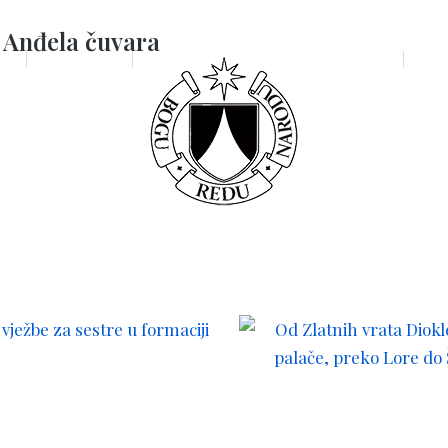
 Anđela čuvara
MA
BL. OZANA
DOMINIKANSKA DUHOVNOST
VRT