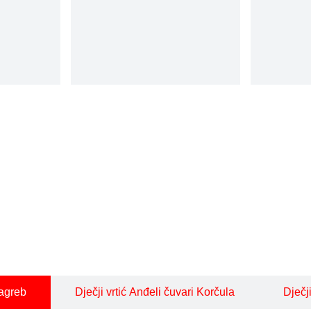
Zagreb
Dječji vrtić Anđeli čuvari Korčula
Dječj