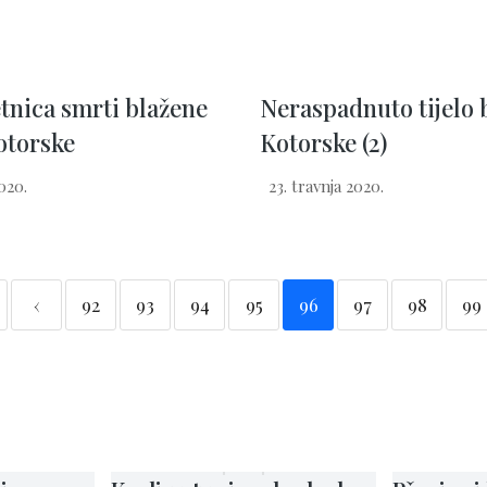
etnica smrti blažene
Neraspadnuto tijelo 
otorske
Kotorske (2)
020.
23. travnja 2020.
‹
92
93
94
95
96
97
98
99