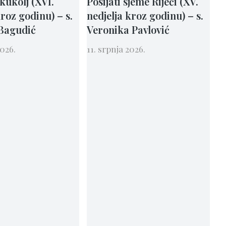
 kukolj (XVI.
Posijati sjeme Riječi (XV.
B
kroz godinu) – s.
nedjelja kroz godinu) – s.
k
Bagudić
Veronika Pavlović
M
2026.
11. srpnja 2026.
4.