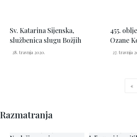
Sv. Katarina Sijenska,
455. oblj
službenica slugu Božjih
Ozane K
28. travnja 2020.
27. travnja 2
«
Razmatranja