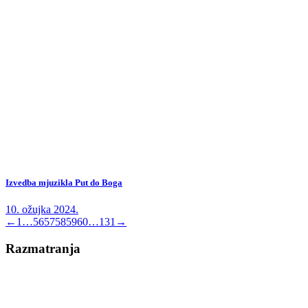
Izvedba mjuzikla Put do Boga
10. ožujka 2024.
←
1
…
56
57
58
59
60
…
131
→
Razmatranja