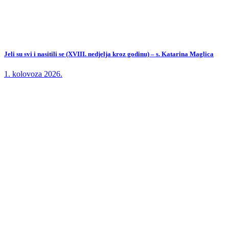
Jeli su svi i nasitili se (XVIII. nedjelja kroz godinu) – s. Katarina Maglica
1. kolovoza 2026.