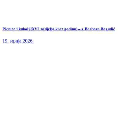
Pšenica i kukolj (XVI. nedjelja kroz godinu) – s. Barbara Bagudić
19. srpnja 2026.