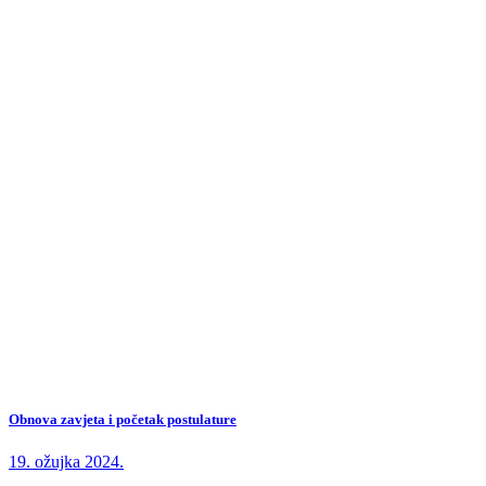
Obnova zavjeta i početak postulature
19. ožujka 2024.