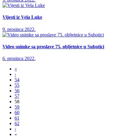
Vijesti iz Vela Luke
9. prosinca 2022.
Video snimke sa proslave 75. obljetnice u Subotici
6. prosinca 2022.
«
‹
54
55
56
57
58
59
60
61
62
›
»