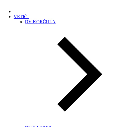
VRTIĆI
DV KORČULA