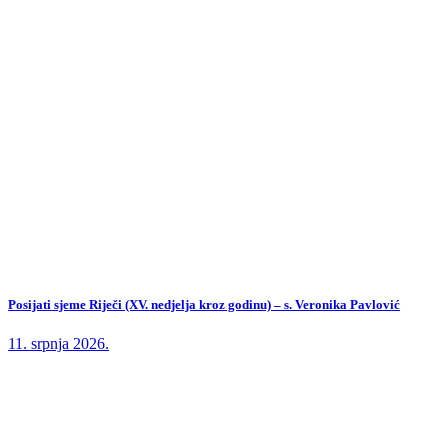
Posijati sjeme Riječi (XV. nedjelja kroz godinu) – s. Veronika Pavlović
11. srpnja 2026.