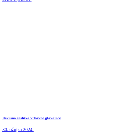
Uskrsna čestitka vrhovne glavarice
30. ožujka 2024.