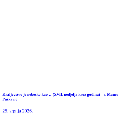
Kraljevstvo je nebesko kao …(XVII. nedjelja kroz godinu) – s. Manes
Puškarić
25. srpnja 2026.