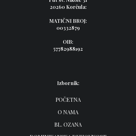
20260 Korčula:
MATIČNI BROJ:
00332879
OIB:
57782988192
Izbornik:
POČETNA
O NAMA
BL. OZANA