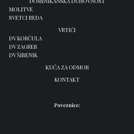
DOMINIKANSKA DUHOVNOST
MOLITVE
SVETCI REDA
VRTIĆI
DV KORČULA
DV ZAGREB
DV ŠIBENIK
KUĆA ZA ODMOR
KONTAKT
Poveznice: