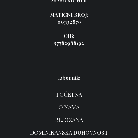
20260 Korčula:
MATIČNI BROJ:
00332879
OIB:
57782988192
Izbornik:
POČETNA
O NAMA
BL. OZANA
DOMINIKANSKA DUHOVNOST