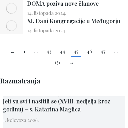
DOMA poziva nove članove
14. listopada 2024.
XI. Dani Kongregacije u Međugorju
14. listopada 2024.
←
1
…
43
44
45
46
47
…
131
→
Razmatranja
Jeli su svi i nasitili se (XVIII. nedjelja kroz
godinu) – s. Katarina Maglica
1. kolovoza 2026.