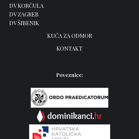
DV KORČULA
DV ZAGREB
DV ŠIBENIK
KUĆA ZA ODMOR
KONTAKT
Poveznice: