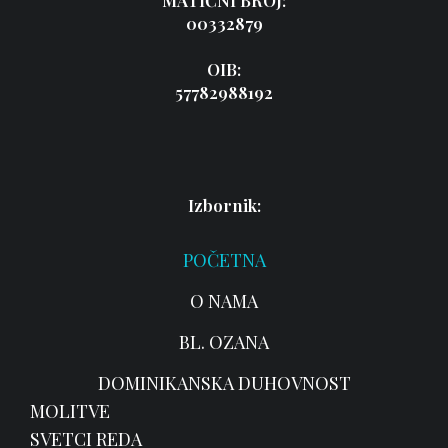
MATIČNI BROJ:
00332879
OIB:
57782988192
Izbornik:
POČETNA
O NAMA
BL. OZANA
DOMINIKANSKA DUHOVNOST
MOLITVE
SVETCI REDA