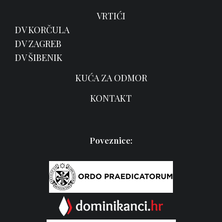
VRTIĆI
DV KORČULA
DV ZAGREB
DV ŠIBENIK
KUĆA ZA ODMOR
KONTAKT
Poveznice: