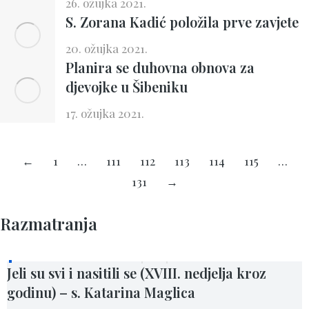
26. ožujka 2021.
S. Zorana Kadić položila prve zavjete
20. ožujka 2021.
Planira se duhovna obnova za
djevojke u Šibeniku
17. ožujka 2021.
←
1
…
111
112
113
114
115
…
131
→
Razmatranja
Jeli su svi i nasitili se (XVIII. nedjelja kroz
godinu) – s. Katarina Maglica