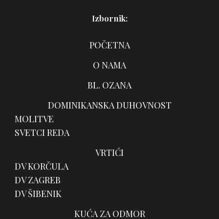
Izbornik:
POČETNA
O NAMA
BL. OZANA
DOMINIKANSKA DUHOVNOST
MOLITVE
SVETCI REDA
VRTIĆI
DV KORČULA
DV ZAGREB
DV ŠIBENIK
KUĆA ZA ODMOR