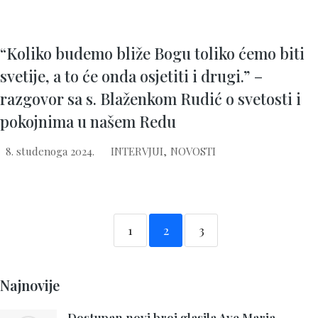
“Koliko budemo bliže Bogu toliko ćemo biti
svetije, a to će onda osjetiti i drugi.” –
razgovor sa s. Blaženkom Rudić o svetosti i
pokojnima u našem Redu
8. studenoga 2024.
INTERVJUI
,
NOVOSTI
1
2
3
Najnovije
Dostupan novi broj glasila Ave Maria