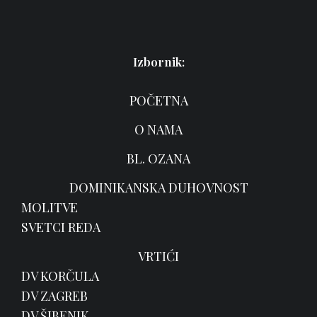
Izbornik:
POČETNA
O NAMA
BL. OZANA
DOMINIKANSKA DUHOVNOST
MOLITVE
SVETCI REDA
VRTIĆI
DV KORČULA
DV ZAGREB
DV ŠIBENIK