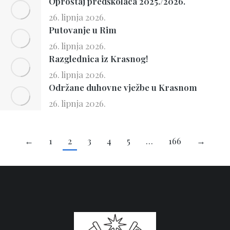
Oproštaj predškolaca 2025./2026.
26. lipnja 2026.
Putovanje u Rim
26. lipnja 2026.
Razglednica iz Krasnog!
26. lipnja 2026.
Održane duhovne vježbe u Krasnom
26. lipnja 2026.
←
1
2
3
4
5
…
166
→