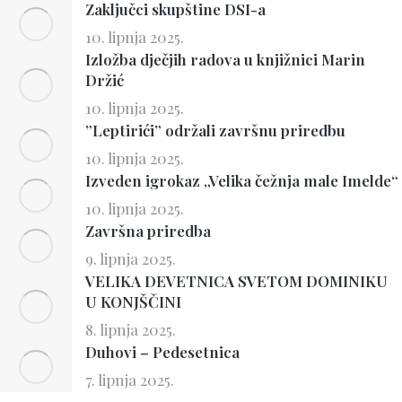
Zaključci skupštine DSI-a
10. lipnja 2025.
Izložba dječjih radova u knjižnici Marin
Držić
10. lipnja 2025.
”Leptirići” održali završnu priredbu
10. lipnja 2025.
Izveden igrokaz „Velika čežnja male Imelde“
10. lipnja 2025.
Završna priredba
9. lipnja 2025.
VELIKA DEVETNICA SVETOM DOMINIKU
U KONJŠČINI
8. lipnja 2025.
Duhovi – Pedesetnica
7. lipnja 2025.