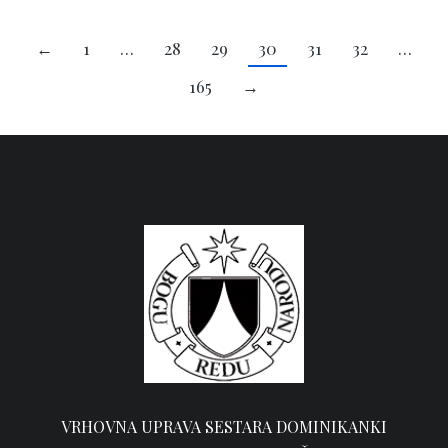
←
1
…
28
29
30
31
32
…
165
→
VRHOVNA UPRAVA SESTARA DOMINIKANKI