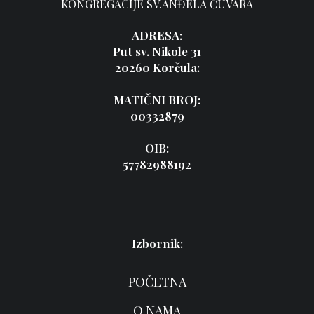
KONGREGACIJE SV.ANĐELA ČUVARA
ADRESA:
Put sv. Nikole 31
20260 Korčula:
MATIČNI BROJ:
00332879
OIB:
57782988192
Izbornik:
POČETNA
O NAMA