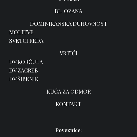
BL. OZANA
DOMINIKANSKA DUHOVNOST
MOLITVE
SVETCI REDA
VRTIĆI
DV KORČULA
DV ZAGREB
DV ŠIBENIK
KUĆA ZA ODMOR
KONTAKT
Poveznice: