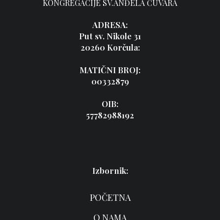
KONGREGACIJE SV.ANĐELA ČUVARA
ADRESA:
Put sv. Nikole 31
20260 Korčula:
MATIČNI BROJ:
00332879
OIB:
57782988192
Izbornik:
POČETNA
O NAMA