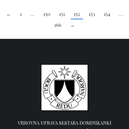
←
1
…
150
151
152
153
154
…
166
→
VRHOVNA UPRAVA SESTARA DOMINIKANKI