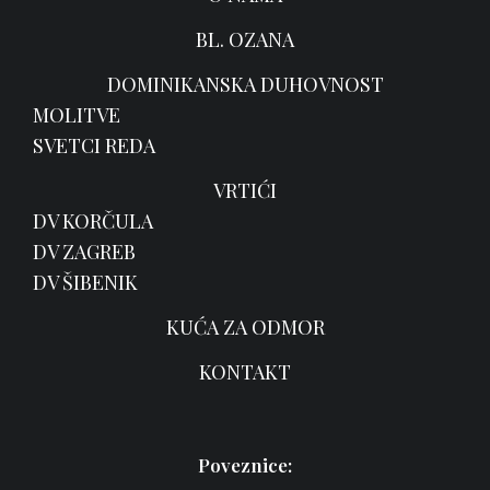
BL. OZANA
DOMINIKANSKA DUHOVNOST
MOLITVE
SVETCI REDA
VRTIĆI
DV KORČULA
DV ZAGREB
DV ŠIBENIK
KUĆA ZA ODMOR
KONTAKT
Poveznice: