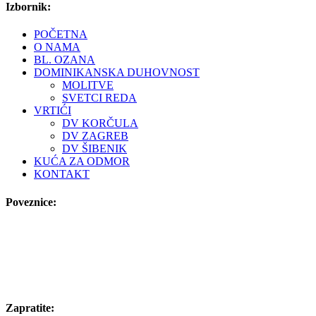
Izbornik:
POČETNA
O NAMA
BL. OZANA
DOMINIKANSKA DUHOVNOST
MOLITVE
SVETCI REDA
VRTIĆI
DV KORČULA
DV ZAGREB
DV ŠIBENIK
KUĆA ZA ODMOR
KONTAKT
Poveznice:
Zapratite: