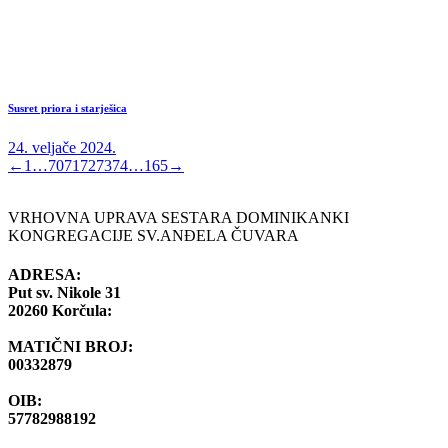
Susret priora i starješica
24. veljače 2024.
←
1
…
70
71
72
73
74
…
165
→
VRHOVNA UPRAVA SESTARA DOMINIKANKI
KONGREGACIJE SV.ANĐELA ČUVARA
ADRESA:
Put sv. Nikole 31
20260 Korčula:
MATIČNI BROJ:
00332879
OIB:
57782988192