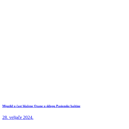
Mjuzikl u čast blažene Ozane u sklopu Pasionske baštine
28. veljače 2024.