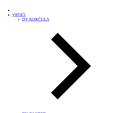
VRTIĆI
DV KORČULA