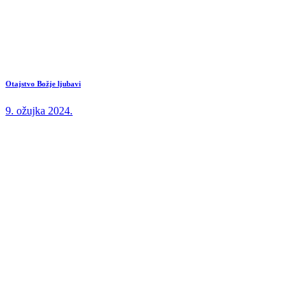
Otajstvo Božje ljubavi
9. ožujka 2024.