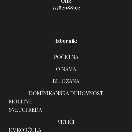
OIB:
57782988192
Izbornik:
POČETNA
O NAMA
BL. OZANA
DOMINIKANSKA DUHOVNOST
MOLITVE
SVETCI REDA
VRTIĆI
DV KORČULA