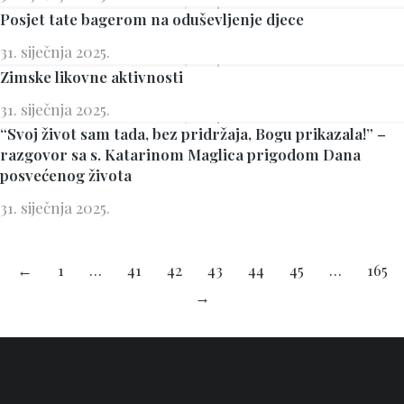
Posjet tate bagerom na oduševljenje djece
31. siječnja 2025.
Zimske likovne aktivnosti
31. siječnja 2025.
“Svoj život sam tada, bez pridržaja, Bogu prikazala!” –
razgovor sa s. Katarinom Maglica prigodom Dana
posvećenog života
31. siječnja 2025.
←
1
…
41
42
43
44
45
…
165
→