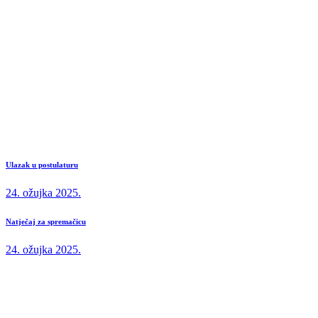
Ulazak u postulaturu
24. ožujka 2025.
Natječaj za spremačicu
24. ožujka 2025.