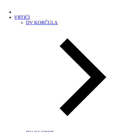
VRTIĆI
DV KORČULA