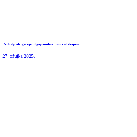
Roditelji obogaćuju odgojno-obrazovni rad skupine
27. ožujka 2025.