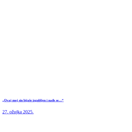
„Ovaj moj sin bijaše izgubljen i nađe se…“
27. ožujka 2025.