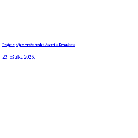
Posjet dječjem vrtiću Anđeli čuvari u Tavankutu
23. ožujka 2025.