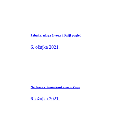
Jabuka, uloga života i Božji pogled
6. ožujka 2021.
Na Kavi s dominikankama u Virju
6. ožujka 2021.