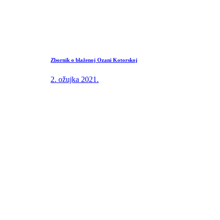
Zbornik o blaženoj Ozani Kotorskoj
2. ožujka 2021.