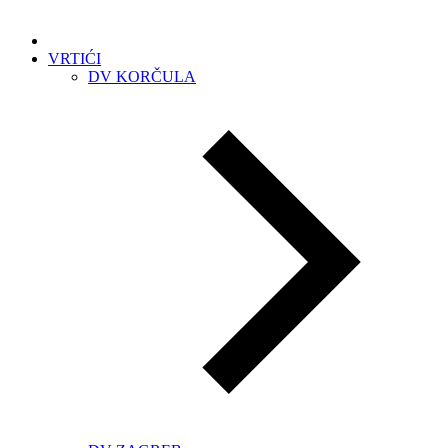
VRTIĆI
DV KORČULA