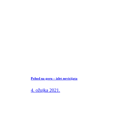
Pohod na goru – izlet novicijata
4. ožujka 2021.