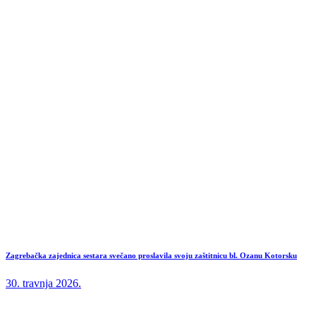
Zagrebačka zajednica sestara svečano proslavila svoju zaštitnicu bl. Ozanu Kotorsku
30. travnja 2026.