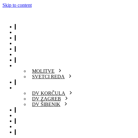
Skip to content
POČETNA
O NAMA
BL. OZANA
DOMINIKANSKA DUHOVNOST
MOLITVE
SVETCI REDA
VRTIĆI
DV KORČULA
DV ZAGREB
DV ŠIBENIK
KUĆA ZA ODMOR
KONTAKT