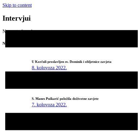
Skip to content
Intervjui
No posts found.
Najnovije
U Korčuli proslavljen sv. Dominik i obljetnice zavjeta
8. kolovoza 2022.
Sestre pohodile grob Anđela Marije Miškova
8. kolovoza 2022.
S. Manes Puškarić položila doživotne zavjete
7. kolovoza 2022.
Sveta misa i koncert u čast o. Anđela Marije Miškova i bl. Ozane
Kotorske
7. kolovoza 2022.