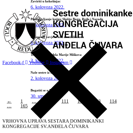
Zaviriti u kokošinjac
6. kolovoza 2022.
Predstavljanje knjige Služite Bogu, Redu i Narodu
6. kolovoza 2022.
Polaganje zavjeta kod dominikanaca
6. kolovoza 2022.
Tri zvijezde Anđela Marije Miškova
3. kolovoza 2022.
Facebook-f
Youtube
Instagram
Naše sestre iz doline Neretve
2. kolovoza 2022.
Bogatiti se u Bogu
30. srpnja 2022.
←
1
…
110
111
112
113
114
…
165
→
VRHOVNA UPRAVA SESTARA DOMINIKANKI
KONGREGACIJE SV.ANĐELA ČUVARA