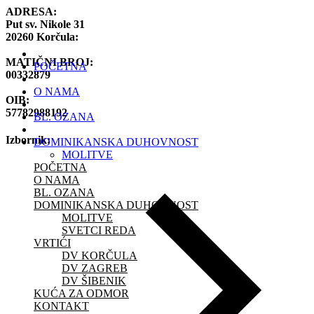
ADRESA:
Put sv. Nikole 31
20260 Korčula:
MATIČNI BROJ:
POČETNA
00332879
O NAMA
OIB:
57782988192
BL. OZANA
Izbornik:
DOMINIKANSKA DUHOVNOST
MOLITVE
POČETNA
O NAMA
BL. OZANA
DOMINIKANSKA DUHOVNOST
MOLITVE
SVETCI REDA
VRTIĆI
DV KORČULA
DV ZAGREB
DV ŠIBENIK
KUĆA ZA ODMOR
KONTAKT