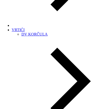
VRTIĆI
DV KORČULA