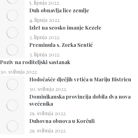
5. lipnja 2022.
Duh obnavlja lice zemlje
4. lipnja 2022.
Izlet na seosko imanje Kezele
3. lipnja 2022.
Preminula s. Zorka Sentić
3. lipnja 2022.
Poziv na roditeljski sastanak
30. svibnja 2022.
Hodočašće dječjih vrtića u Mariju Bistricu
30. svibnja 2022.
Dominikanska provincija dobila dva nova
svećenika
29. svibnja 2022.
Duhovna obnova u Korčuli
29. svibnja 2022.