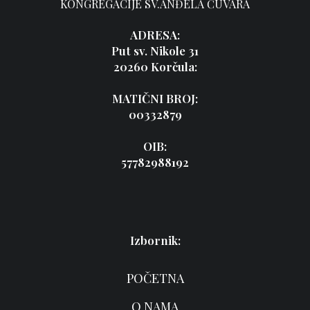
KONGREGACIJE SV.ANĐELA ČUVARA
ADRESA:
Put sv. Nikole 31
20260 Korčula:
MATIČNI BROJ:
00332879
OIB:
57782988192
Izbornik:
POČETNA
O NAMA