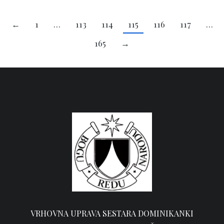
←
1
…
113
114
115
116
117
…
165
→
VRHOVNA UPRAVA SESTARA DOMINIKANKI