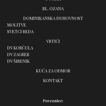
BL. OZANA
DOMINIKANSKA DUHOVNOST
MOLITVE
SVETCI REDA
VRTIĆI
DV KORČULA
DV ZAGREB
DV ŠIBENIK
KUĆA ZA ODMOR
KONTAKT
Poveznice: