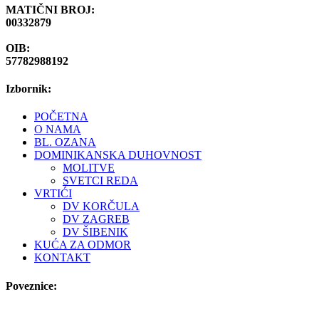
MATIČNI BROJ:
00332879
OIB:
57782988192
Izbornik:
POČETNA
O NAMA
BL. OZANA
DOMINIKANSKA DUHOVNOST
MOLITVE
SVETCI REDA
VRTIĆI
DV KORČULA
DV ZAGREB
DV ŠIBENIK
KUĆA ZA ODMOR
KONTAKT
Poveznice: