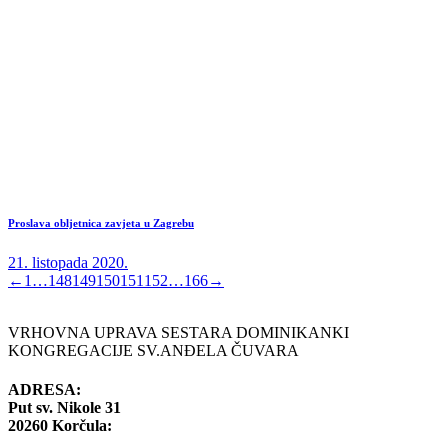
Proslava obljetnica zavjeta u Zagrebu
21. listopada 2020.
←
1
…
148
149
150
151
152
…
166
→
VRHOVNA UPRAVA SESTARA DOMINIKANKI
KONGREGACIJE SV.ANĐELA ČUVARA
ADRESA:
Put sv. Nikole 31
20260 Korčula: