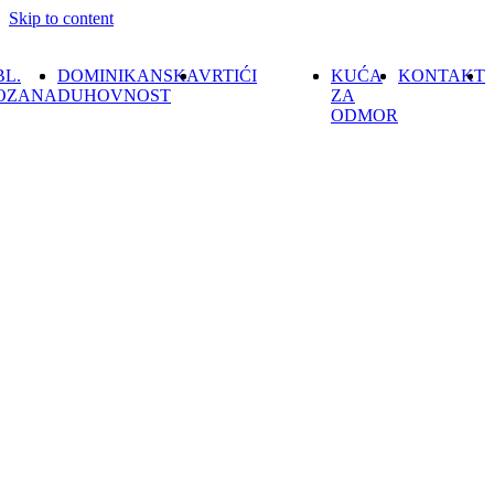
Skip to content
BL.
DOMINIKANSKA
VRTIĆI
KUĆA
KONTAKT
OZANA
DUHOVNOST
ZA
ODMOR