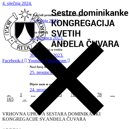
4. siječnja 2024.
U Korčuli preminula s. Martina Negovec
2. siječnja 2024.
Sveta Obitelj
30. prosinca 2023.
Božićni ugođaj u vrtiću
30. prosinca 2023.
Facebook-f
Youtube
Instagram
Novi broj Ave Marie
25. prosinca 2023.
Dijete nam se rodilo!
24. prosinca 2023.
←
1
…
74
75
76
77
78
…
165
→
VRHOVNA UPRAVA SESTARA DOMINIKANKI
KONGREGACIJE SV.ANĐELA ČUVARA