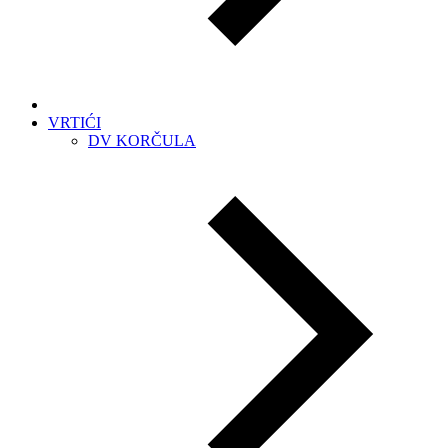
VRTIĆI
DV KORČULA