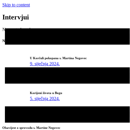
Skip to content
Intervjui
No posts found.
Najnovije
U Korčuli pokopana s. Martina Negovec
9. siječnja 2024.
U Zagrebu održane duhovne vježbe za sestre
8. siječnja 2024.
Korijeni života u Bogu
5. siječnja 2024.
Osvrt na život s. Martine Negovec
5. siječnja 2024.
Obavijest o sprovodu s. Martine Negovec