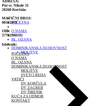
ADRESA:
Put sv. Nikole 31
20260 Korčula:
MATIČNI BROJ:
00332879
POČETNA
OIB:
O NAMA
57782988192
BL. OZANA
Izbornik:
DOMINIKANSKA DUHOVNOST
MOLITVE
POČETNA
O NAMA
BL. OZANA
DOMINIKANSKA DUHOVNOST
MOLITVE
SVETCI REDA
VRTIĆI
DV KORČULA
DV ZAGREB
DV ŠIBENIK
KUĆA ZA ODMOR
KONTAKT