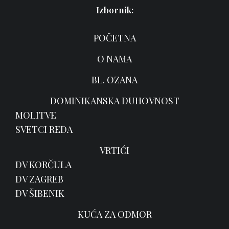
Izbornik:
POČETNA
O NAMA
BL. OZANA
DOMINIKANSKA DUHOVNOST
MOLITVE
SVETCI REDA
VRTIĆI
DV KORČULA
DV ZAGREB
DV ŠIBENIK
KUĆA ZA ODMOR