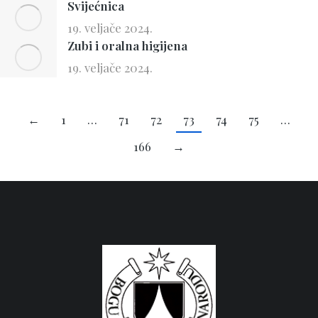
Svijećnica
19. veljače 2024.
Zubi i oralna higijena
19. veljače 2024.
←
1
…
71
72
73
74
75
…
166
→