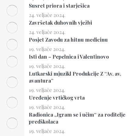
Susret priora i starješica
24. veljače 2024.
Završetak duhovnih vježbi
24. veljače 2024.
Posjet Zavodu za hitnu medicinu
19. veljače 2024.
Isti dan – Pepelnica i Valentinovo
19. veljače 2024.
Lutkarski mjuzikl Produkcije Z “Av, av,
avantura”
19. veljače 2024.
Uređenje vrtićkog vrta
19. veljače 2024.
Radionica „Igram se i učim“ za roditelje
predškolaca
19. veljače 2024.