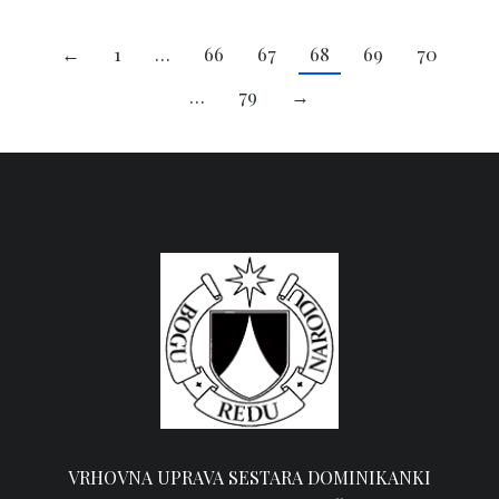
←
1
…
66
67
68
69
70
…
79
→
VRHOVNA UPRAVA SESTARA DOMINIKANKI