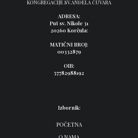
KONGREGACIJE SV.ANĐELA ČUVARA
ADRESA:
Put sv. Nikole 31
20260 Korčula:
MATIČNI BROJ:
00332879
OIB:
57782988192
Izbornik:
POČETNA
O NAMA