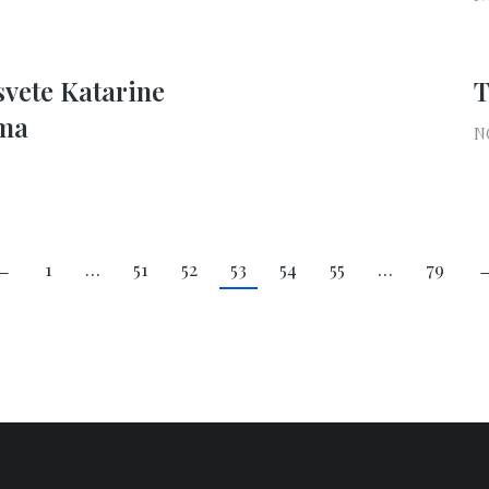
svete Katarine
T
ama
N
←
1
…
51
52
53
54
55
…
79