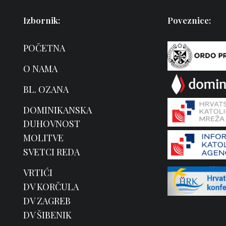
Izbornik:
Poveznice:
POČETNA
O NAMA
BL. OZANA
DOMINIKANSKA
DUHOVNOST
MOLITVE
SVETCI REDA
VRTIĆI
DV KORČULA
DV ZAGREB
DV ŠIBENIK