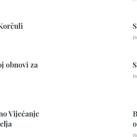
Korčuli
S
N
j obnovi za
S
N
o Vijećanje
B
elja
o
N