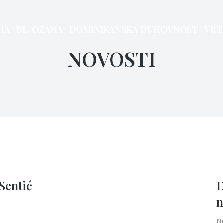
MA
BL. OZANA
DOMINIKANSKA DUHOVNOST
VRT
NOVOSTI
Sentić
D
n
N