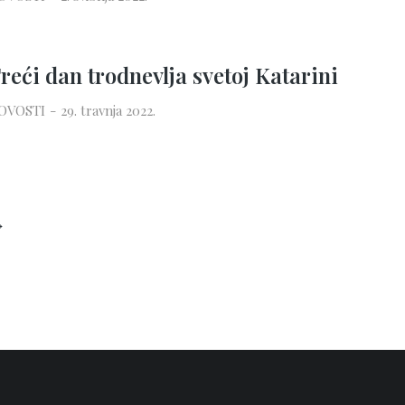
reći dan trodnevlja svetoj Katarini
OVOSTI
29. travnja 2022.
→