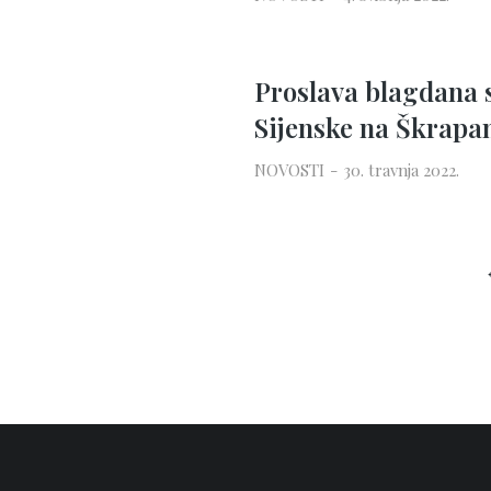
Proslava blagdana 
Sijenske na Škrap
NOVOSTI
30. travnja 2022.