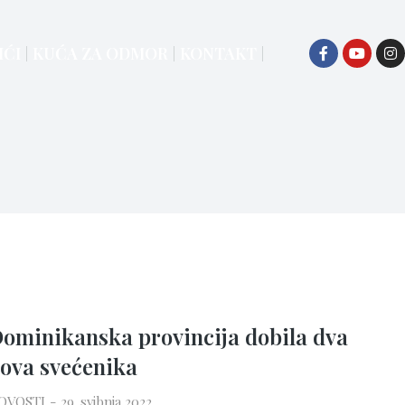
IĆI
KUĆA ZA ODMOR
KONTAKT
ominikanska provincija dobila dva
ova svećenika
OVOSTI
29. svibnja 2022.