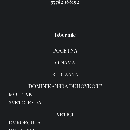
57782988192
Izbornik:
POČETNA
O NAMA
BL. OZANA
DOMINIKANSKA DUHOVNOST
MOLITVE
SVETCI REDA
VRTIĆI
DV KORČULA