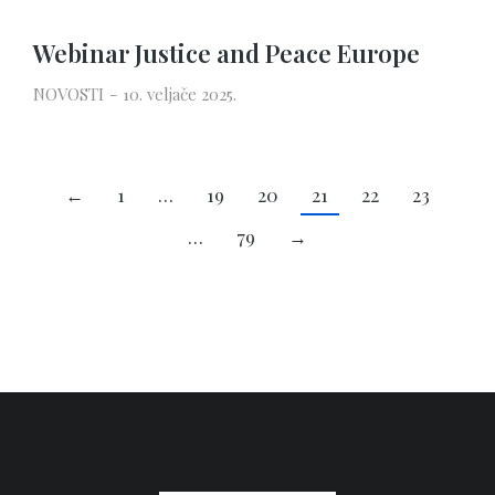
Webinar Justice and Peace Europe
NOVOSTI
10. veljače 2025.
←
1
…
19
20
21
22
23
…
79
→