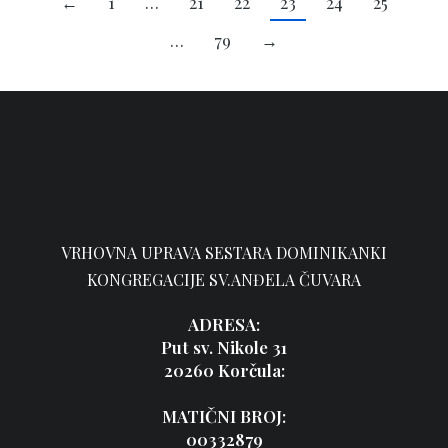
←
1
…
21
22
23
24
25
…
79
→
VRHOVNA UPRAVA SESTARA DOMINIKANKI
KONGREGACIJE SV.ANĐELA ČUVARA
ADRESA:
Put sv. Nikole 31
20260 Korčula:
MATIČNI BROJ:
00332879