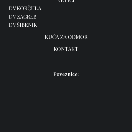
VRTIĆI
DV KORČULA
DV ZAGREB
DV ŠIBENIK
KUĆA ZA ODMOR
KONTAKT
Poveznice: