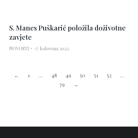
S. Manes Puškarić položila doživotne
zavjete
NOVOSTI
7. kolovoza 2022.
←
1
…
48
49
50
51
52
…
79
→