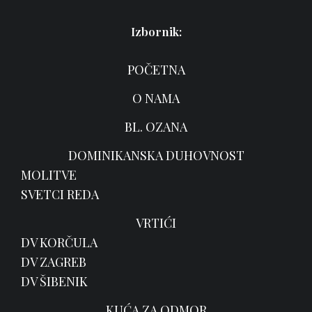
Izbornik:
POČETNA
O NAMA
BL. OZANA
DOMINIKANSKA DUHOVNOST
MOLITVE
SVETCI REDA
VRTIĆI
DV KORČULA
DV ZAGREB
DV ŠIBENIK
KUĆA ZA ODMOR