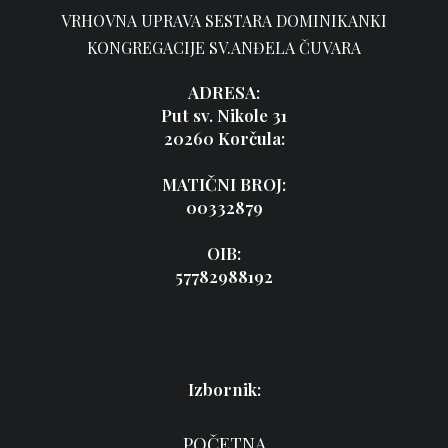
VRHOVNA UPRAVA SESTARA DOMINIKANKI
KONGREGACIJE SV.ANĐELA ČUVARA
ADRESA:
Put sv. Nikole 31
20260 Korčula:
MATIČNI BROJ:
00332879
OIB:
57782988192
Izbornik:
POČETNA