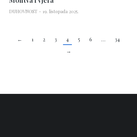
Molitva i vjera
DUHOVNOST
19. listopada 2025.
←
1
2
3
4
5
6
…
34
→