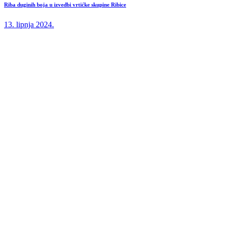
Riba duginih boja u izvedbi vrtićke skupine Ribice
13. lipnja 2024.