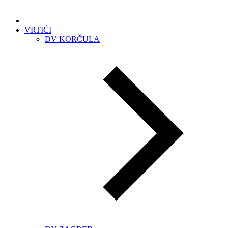
VRTIĆI
DV KORČULA