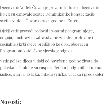
Dječji vrtić Anđeli Čuvari je privatni katolički dječji vrtić
kojeg su osnovale sestre Dominikanke kongregacije
svetih Anđela Čuvara 2002. godine u Korčuli.
Dječji vrtić provodi redoviti 10-satni program njege,
odgoja, naobrazbe, zdravstvene zaštite, prehrane i
socijalne skrbi djece predškolske dobi, obogaćen
Programom katoličkog vjerskog odgoja.
Vrtić polaze djeca u dobi od navršene godine života do
polaska u školu te su raspoređena u 5 odgojnih skupina:
jaslice, starija jaslička, mlađa vrtićka, vrtićka i predškolci
Novosti: