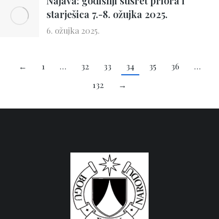
Najava: godišnji susret priora i
starješica 7.-8. ožujka 2025.
6. ožujka 2025.
←
1
…
32
33
34
35
36
…
132
→