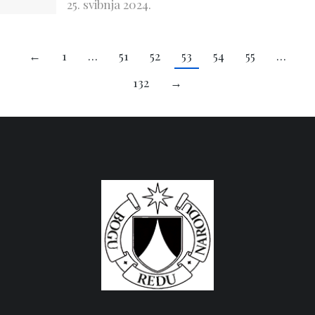
25. svibnja 2024.
←
1
…
51
52
53
54
55
…
132
→