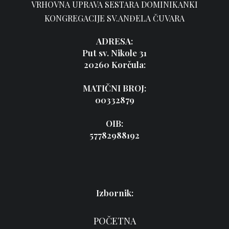
VRHOVNA UPRAVA SESTARA DOMINIKANKI
KONGREGACIJE SV.ANĐELA ČUVARA
ADRESA:
Put sv. Nikole 31
20260 Korčula:
MATIČNI BROJ:
00332879
OIB:
57782988192
Izbornik:
POČETNA