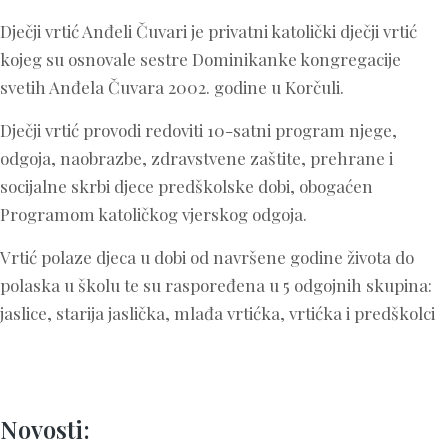
Dječji vrtić Anđeli Čuvari je privatni katolički dječji vrtić
kojeg su osnovale sestre Dominikanke kongregacije
svetih Anđela Čuvara 2002. godine u Korčuli.
Dječji vrtić provodi redoviti 10-satni program njege,
odgoja, naobrazbe, zdravstvene zaštite, prehrane i
socijalne skrbi djece predškolske dobi, obogaćen
Programom katoličkog vjerskog odgoja.
Vrtić polaze djeca u dobi od navršene godine života do
polaska u školu te su raspoređena u 5 odgojnih skupina:
jaslice, starija jaslička, mlađa vrtićka, vrtićka i predškolci
Novosti: