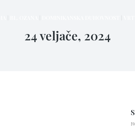
MA
BL. OZANA
DOMINIKANSKA DUHOVNOST
VRT
24 veljače, 2024
S
N