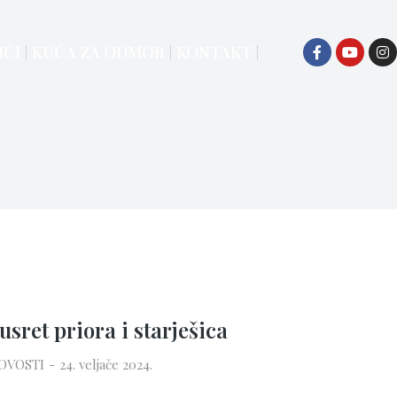
IĆI
KUĆA ZA ODMOR
KONTAKT
usret priora i starješica
OVOSTI
24. veljače 2024.