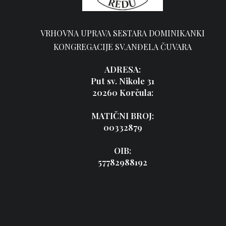
VRHOVNA UPRAVA SESTARA DOMINIKANKI
KONGREGACIJE SV.ANĐELA ČUVARA
ADRESA:
Put sv. Nikole 31
20260 Korčula:
MATIČNI BROJ:
00332879
OIB:
57782988192