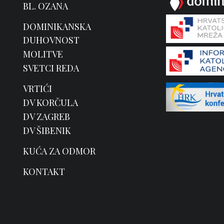
BL. OZANA
DOMINIKANSKA
DUHOVNOST
MOLITVE
SVETCI REDA
VRTIĆI
DV KORČULA
DV ZAGREB
DV ŠIBENIK
KUĆA ZA ODMOR
KONTAKT