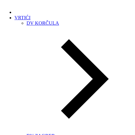
VRTIĆI
DV KORČULA