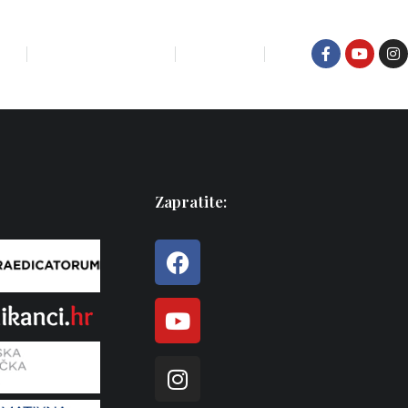
IĆI
KUĆA ZA ODMOR
KONTAKT
Zapratite: