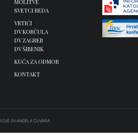
MOLITVE
SVETCI REDA
VRTIĆI
DV KORČULA
DV ZAGREB
DV ŠIBENIK
KUĆA ZA ODMOR
KONTAKT
CIJE SV.ANĐELA ČUVARA