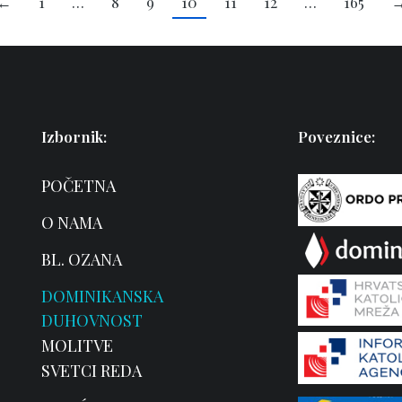
←
1
…
8
9
10
11
12
…
165
Izbornik:
Poveznice:
POČETNA
O NAMA
BL. OZANA
DOMINIKANSKA
DUHOVNOST
MOLITVE
SVETCI REDA