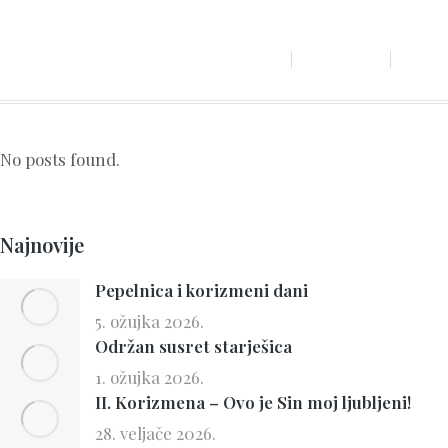
POČETNA
O NA
No posts found.
Najnovije
Pepelnica i korizmeni dani
5. ožujka 2026.
Održan susret starješica
1. ožujka 2026.
II. Korizmena – Ovo je Sin moj ljubljeni!
28. veljače 2026.