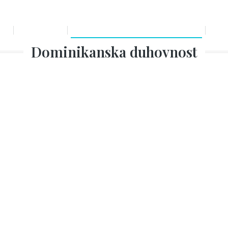
MA
BL. OZANA
DOMINIKANSKA DUHOVNOST
VRT
Dominikanska duhovnost