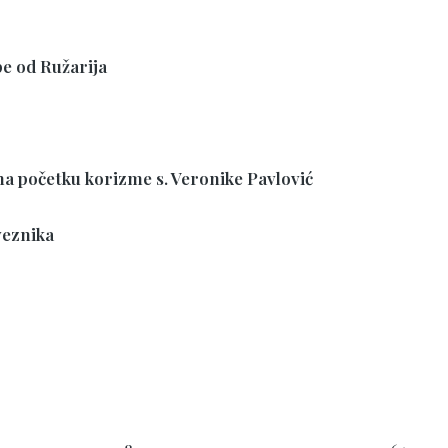
e od Ružarija
 na početku korizme s. Veronike Pavlović
veznika